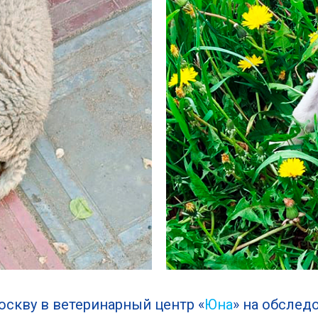
скву в ветеринарный центр «
Юна
» на обслед