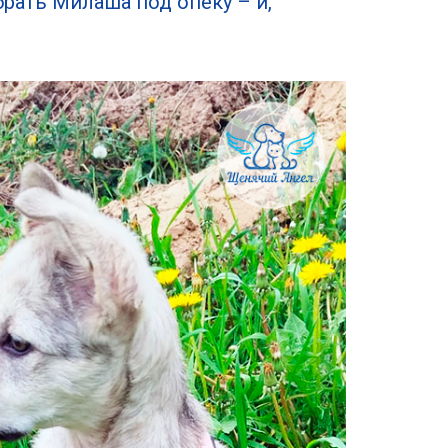
рать Милаша под опеку – и,