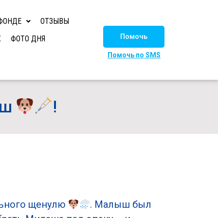
ФОНДЕ
ОТЗЫВЫ
Помочь
Х
ФОТО ДНЯ
Помочь по SMS
аш
!
льного щенулю
. Малыш был