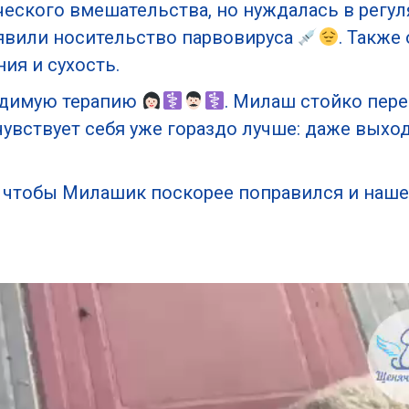
ческого вмешательства, но нуждалась в регу
ыявили носительство парвовируса
. Также
ия и сухость.
одимую терапию
. Милаш стойко пер
чувствует себя уже гораздо лучше: даже выхо
я, чтобы Милашик поскорее поправился и н