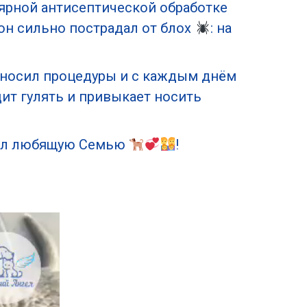
лярной антисептической обработке
 он сильно пострадал от блох
: на
еносил процедуры и с каждым днём
дит гулять и привыкает носить
ашел любящую Семью
!