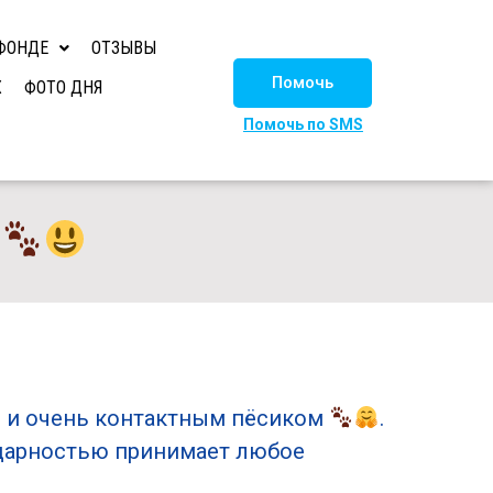
ФОНДЕ
ОТЗЫВЫ
Помочь
Х
ФОТО ДНЯ
Помочь по SMS
н
м и очень контактным пёсиком
.
одарностью принимает любое