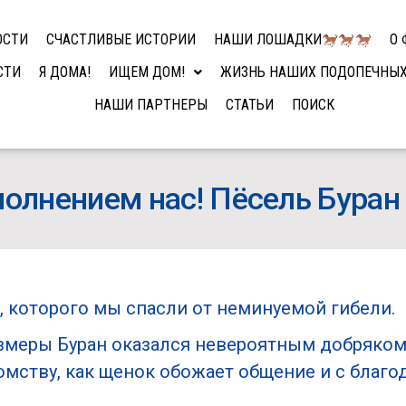
ОСТИ
СЧАСТЛИВЫЕ ИСТОРИИ
НАШИ ЛОШАДКИ
О 
СТИ
Я ДОМА!
ИЩЕМ ДОМ!
ЖИЗНЬ НАШИХ ПОДОПЕЧНЫ
НАШИ ПАРТНЕРЫ
СТАТЬИ
ПОИСК
полнением нас! Пёсель Бура
, которого мы спасли от неминуемой гибели.
змеры Буран оказался невероятным добряко
омству, как щенок обожает общение и с благ