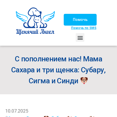
Помочь
Помочь по SMS
НАШИ ЛОШАДКИ
ЖИЗНЬ НАШИХ ПОДОПЕЧНЫХ
НАШИ ПАРТНЕРЫ
СЧАСТЛИВЫЕ ИСТОРИИ
ИЩЕМ ДОМ!
С пополнением нас! Мама
Сахара и три щенка: Субару,
Сигма и Синди
10.07.2025