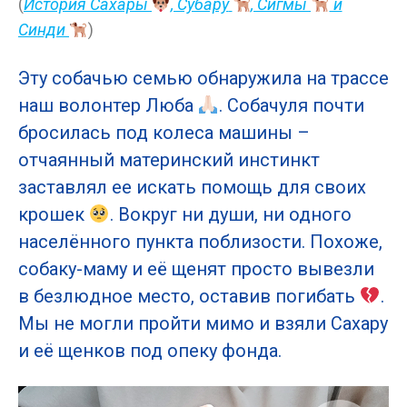
(
История Сахары
, Субару
, Сигмы
и
Синди
)
Эту собачью семью обнаружила на трассе
наш волонтер Люба
. Собачуля почти
бросилась под колеса машины –
отчаянный материнский инстинкт
заставлял ее искать помощь для своих
крошек
. Вокруг ни души, ни одного
населённого пункта поблизости. Похоже,
собаку-маму и её щенят просто вывезли
в безлюдное место, оставив погибать
.
Мы не могли пройти мимо и взяли Сахару
и её щенков под опеку фонда.