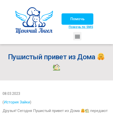
Помочь
Помочь по SMS
НАШИ ЛОШАДКИ
ЖИЗНЬ НАШИХ ПОДОПЕЧНЫХ
НАШИ ПАРТНЕРЫ
СЧАСТЛИВЫЕ ИСТОРИИ
ИЩЕМ ДОМ!
Пушистый привет из Дома
08.03.2023
(
История Зайки
)
Друзья! Сегодня Пушистый привет из Дома
передают