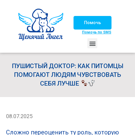
Помочь
Помочь по SMS
НАШИ ЛОШАДКИ
ЖИЗНЬ НАШИХ ПОДОПЕЧНЫХ
НАШИ ПАРТНЕРЫ
СЧАСТЛИВЫЕ ИСТОРИИ
ИЩЕМ ДОМ!
ПУШИСТЫЙ ДОКТОР: КАК ПИТОМЦЫ
ПОМОГАЮТ ЛЮДЯМ ЧУВСТВОВАТЬ
СЕБЯ ЛУЧШЕ
08.07.2025
Сложно переоценить ту роль, которую