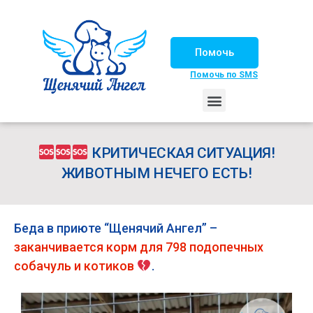
Помочь
Помочь по SMS
НАШИ ЛОШАДКИ
ЖИЗНЬ НАШИХ ПОДОПЕЧНЫХ
НАШИ ПАРТНЕРЫ
СЧАСТЛИВЫЕ ИСТОРИИ
ИЩЕМ ДОМ!
КРИТИЧЕСКАЯ СИТУАЦИЯ!
ЖИВОТНЫМ НЕЧЕГО ЕСТЬ!
Беда в приюте “Щенячий Ангел” –
заканчивается корм для 798 подопечных
собачуль и котиков
.