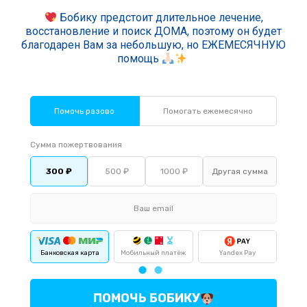
Бобику предстоит длительное лечение,
восстановление и поиск ДОМА, поэтому он будет
благодарен Вам за небольшую, но ЕЖЕМЕСЯЧНУЮ
помощь
Помочь разово
Помогать ежемесячно
Сумма пожертвования
300 ₽
500 ₽
1000 ₽
Банковская карта
Мобильный платёж
Yandex Pay
По
ПОМОЧЬ БОБИКУ