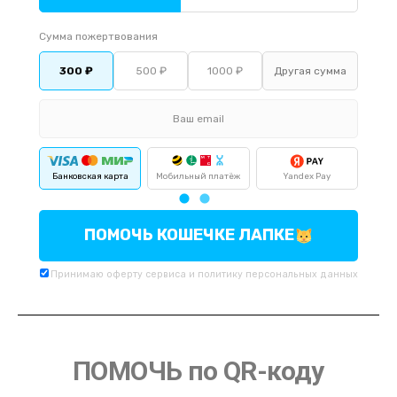
Сумма пожертвования
300 ₽
500 ₽
1000 ₽
Банковская карта
Мобильный платёж
Yandex Pay
По
ПОМОЧЬ КОШЕЧКЕ ЛАПКЕ
Принимаю
оферту
сервиса и
политику
персональных данных
ПОМОЧЬ по QR-коду