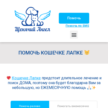
Помочь
Помочь по SMS
НАШИ ЛОШАДКИ
ЖИЗНЬ НАШИХ ПОДОПЕЧНЫХ
НАШИ ПАРТНЕРЫ
СЧАСТЛИВЫЕ ИСТОРИИ
ИЩЕМ ДОМ!
ПОМОЧЬ КОШЕЧКЕ ЛАПКЕ
Кошечке Лапке
предстоит длительное лечение и
поиск ДОМА, поэтому она будет благодарна Вам за
небольшую, но ЕЖЕМЕСЯЧНУЮ помощь
Помочь разово
Помогать ежемесячно