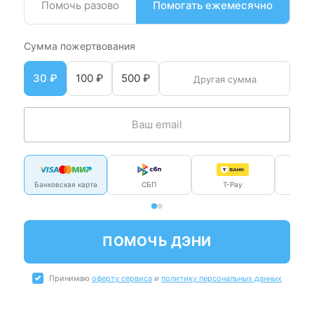
Помочь разово
Помогать ежемесячно
Сумма пожертвования
30 ₽
100 ₽
500 ₽
Банковская карта
СБП
T-Pay
Ми
ПОМОЧЬ ДЭНИ
Принимаю
оферту сервиса
и
политику персональных данных