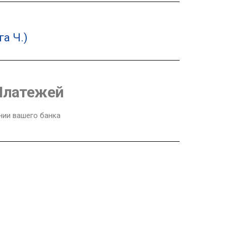
а Ч.)
Платежей
нии вашего банка