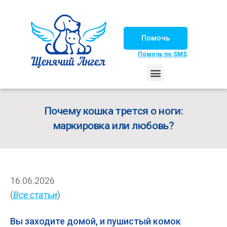
Помочь
Помочь по SMS
НАШИ ЛОШАДКИ
ЖИЗНЬ НАШИХ ПОДОПЕЧНЫХ
НАШИ ПАРТНЕРЫ
СЧАСТЛИВЫЕ ИСТОРИИ
ИЩЕМ ДОМ!
Почему кошка трется о ноги:
маркировка или любовь?
16.06.2026
(
Все статьи
)
Вы заходите домой, и пушистый комок