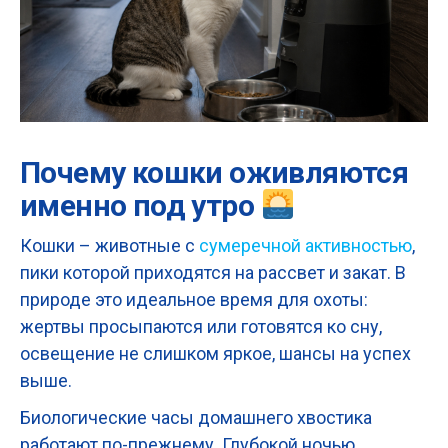
Почему кошки оживляются
именно под утро
Кошки – животные с
сумеречной активностью
,
пики которой приходятся на рассвет и закат. В
природе это идеальное время для охоты:
жертвы просыпаются или готовятся ко сну,
освещение не слишком яркое, шансы на успех
выше.
Биологические часы домашнего хвостика
работают по-прежнему. Глубокой ночью