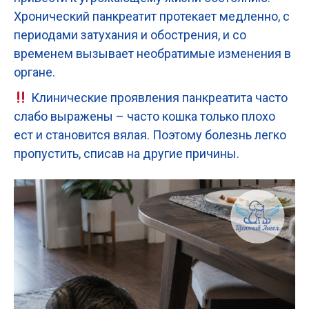
Хронический панкреатит протекает медленно, с
периодами затухания и обострения, и со
временем вызывает необратимые изменения в
органе.
Клинические проявления панкреатита часто
слабо выражены – часто кошка только плохо
ест и становится вялая. Поэтому болезнь легко
пропустить, списав на другие причины.