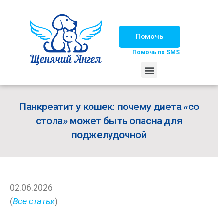
Помочь
Помочь по SMS
НАШИ ЛОШАДКИ
ЖИЗНЬ НАШИХ ПОДОПЕЧНЫХ
НАШИ ПАРТНЕРЫ
СЧАСТЛИВЫЕ ИСТОРИИ
ИЩЕМ ДОМ!
Панкреатит у кошек: почему диета «со
стола» может быть опасна для
поджелудочной
02.06.2026
(
Все статьи
)