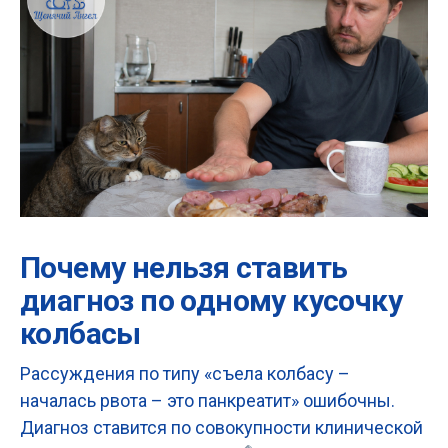
Почему нельзя ставить
диагноз по одному кусочку
колбасы
Рассуждения по типу «съела колбасу –
началась рвота – это панкреатит» ошибочны.
Диагноз ставится по совокупности клинической