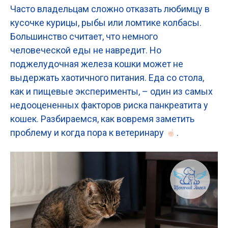
Часто владельцам сложно отказать любимцу в
кусочке курицы, рыбы или ломтике колбасы.
Большинство считает, что немного
человеческой еды не навредит. Но
поджелудочная железа кошки может не
выдержать хаотичного питания. Еда со стола,
как и пищевые эксперименты, – один из самых
недооцененных факторов риска панкреатита у
кошек. Разбираемся, как вовремя заметить
проблему и когда пора к ветеринару
.