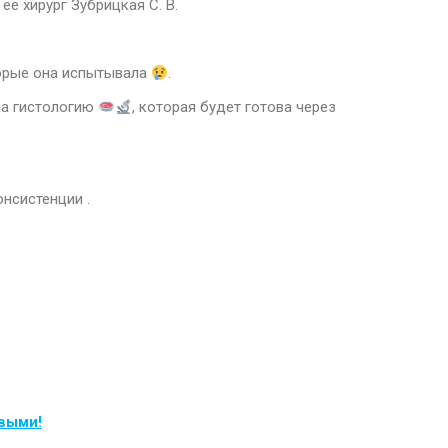
 ее хирург Зубрицкая С. В.
оторые она испытывала
.
на гистологию
, которая будет готова через
нсистенции .
рвыми!