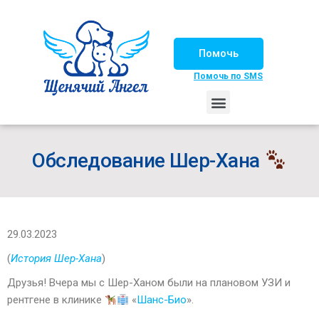
Помочь
Помочь по SMS
НАШИ ЛОШАДКИ
ЖИЗНЬ НАШИХ ПОДОПЕЧНЫХ
НАШИ ПАРТНЕРЫ
СЧАСТЛИВЫЕ ИСТОРИИ
ИЩЕМ ДОМ!
Обследование Шер-Хана
29.03.2023
(
История Шер-Хана
)
Друзья! Вчера мы с Шер-Ханом были на плановом УЗИ и
рентгене в клинике
«
Шанс-Био
».