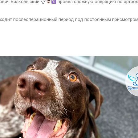
ович Вилковыский
провёл сложную операцию по артроде
оходит послеоперационный период под постоянным присмотро