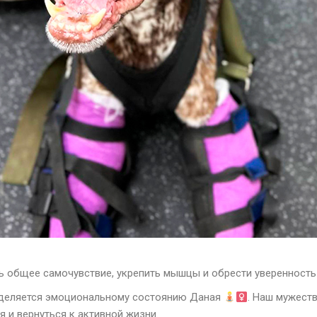
ь общее самочувствие, укрепить мышцы и обрести уверенност
уделяется эмоциональному состоянию Даная
. Наш мужест
 и вернуться к активной жизни.