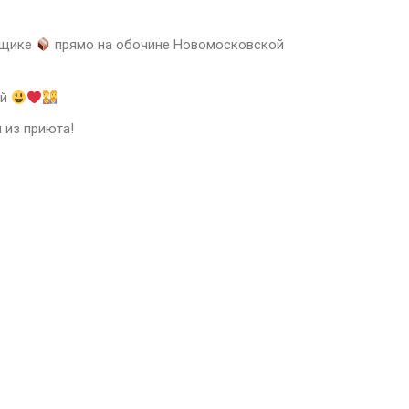
 ящике
прямо на обочине Новомосковской
ей
я из приюта!