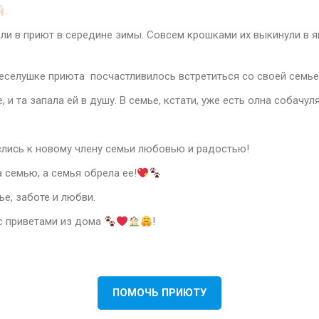
.
али в приют в середине зимы. Совсем крошками их выкинули в
 веселушке приюта посчастливилось встретиться со своей семь
 и та запала ей в душу. В семье, кстати, уже есть олна собачул
еслись к новому члену семьи любовью и радостью!
 семью, а семья обрела ее!
е, заботе и любви.
ас приветами из дома
!
ПОМОЧЬ ПРИЮТУ