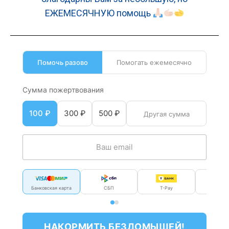
ЕЖЕМЕСЯЧНУЮ помощь
Помочь разово
Помогать ежемесячно
Сумма пожертвования
100 ₽
300 ₽
500 ₽
Банковская карта
СБП
T-Pay
Моб. пл
НАКОРМИТЬ БЕЗДОМЫШЕЙ!