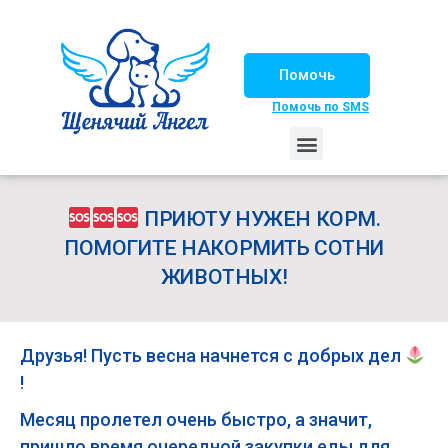
Помочь
Помочь по SMS
НАШИ ЛОШАДКИ
ЖИЗНЬ НАШИХ ПОДОПЕЧНЫХ
НАШИ ПАРТНЕРЫ
СЧАСТЛИВЫЕ ИСТОРИИ
ИЩЕМ ДОМ!
ПРИЮТУ НУЖЕН КОРМ.
ПОМОГИТЕ НАКОРМИТЬ СОТНИ
ЖИВОТНЫХ!
Друзья! Пусть весна начнется с добрых дел
!
Месяц пролетел очень быстро, а значит,
пришло время очередной закупки еды для