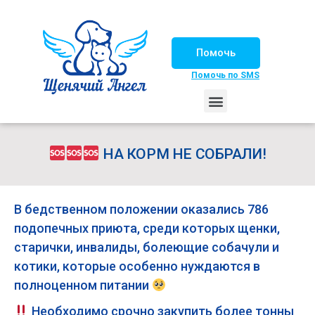
Помочь
Помочь по SMS
НАШИ ЛОШАДКИ
ЖИЗНЬ НАШИХ ПОДОПЕЧНЫХ
НАШИ ПАРТНЕРЫ
СЧАСТЛИВЫЕ ИСТОРИИ
ИЩЕМ ДОМ!
НА КОРМ НЕ СОБРАЛИ!
В бедственном положении оказались 786
подопечных приюта, среди которых щенки,
старички, инвалиды, болеющие собачули и
котики, которые особенно нуждаются в
полноценном питании
Необходимо срочно закупить более тонны