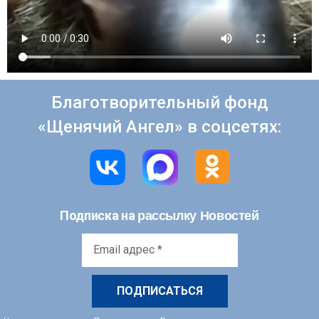
Благотворительный фонд
«Щенячий Ангел» в соцсетях:
рассылку Новостей
Подписка на
Email
адрес
*