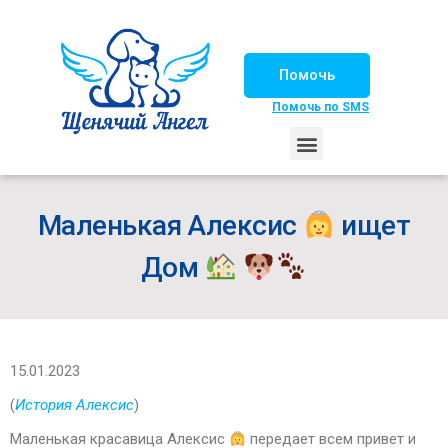
Помочь
Помочь по SMS
НАШИ ЛОШАДКИ
ЖИЗНЬ НАШИХ ПОДОПЕЧНЫХ
НАШИ ПАРТНЕРЫ
СЧАСТЛИВЫЕ ИСТОРИИ
ИЩЕМ ДОМ!
Маленькая Алексис
ищет
Дом
15.01.2023
(
История Алексис
)
Маленькая красавица Алексис
передает всем привет и