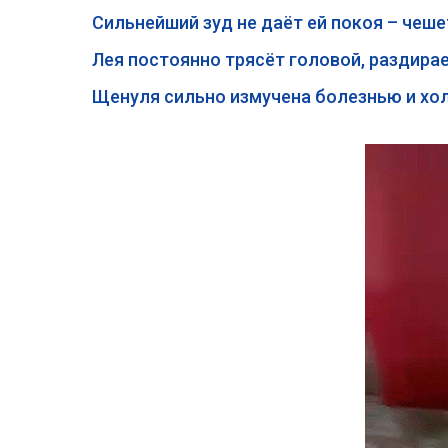
Сильнейший зуд не даёт ей покоя – чешет
Лея постоянно трясёт головой, раздира
Щенуля сильно измучена болезнью и хол