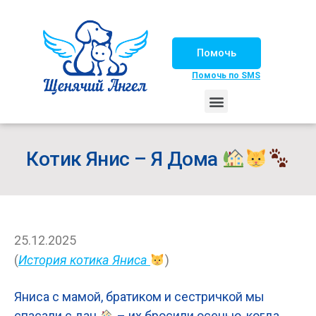
Помочь
Помочь по SMS
НАШИ ЛОШАДКИ
ЖИЗНЬ НАШИХ ПОДОПЕЧНЫХ
НАШИ ПАРТНЕРЫ
СЧАСТЛИВЫЕ ИСТОРИИ
ИЩЕМ ДОМ!
Котик Янис – Я Дома
25.12.2025
(
История котика Яниса
)
Яниса с мамой, братиком и сестричкой мы
спасали с дач
– их бросили осенью, когда