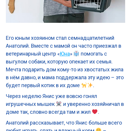
Его юным хозяином стал семнадцатилетний
Анатолий. Вместе с мамой он часто приезжал в
ветеринарный центр «
Юна
»
помогать с
выгулом собаки, которую опекает их семья.
Мечта подарить дом кому-то из хвостатых жила
в нём давно, и мама поддержала эту идею – это
будет первый котик в их доме
.
Через неделю Янис уже вовсю гонял
игрушечных мышек
и уверенно хозяйничал в
доме так, словно всегда там и жил
.
Анатолий рассказывает, что Янис больше всего
любит играть, спать и влажный корм
–