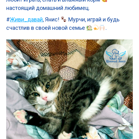
настоящий домашний любимец.
#
Живи_давай
, Янис!
Мурчи, играй и будь
счастлив в своей новой семье
.