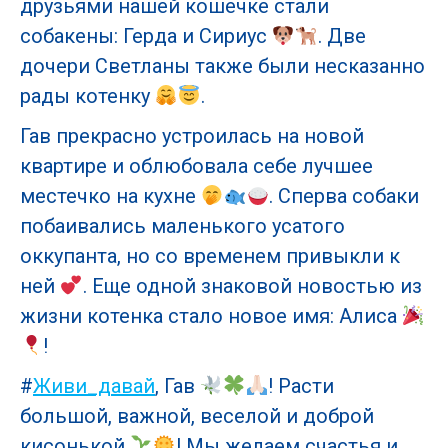
друзьями нашей кошечке стали
собакены: Герда и Сириус
. Две
дочери Светланы также были несказанно
рады котенку
.
Гав прекрасно устроилась на новой
квартире и облюбовала себе лучшее
местечко на кухне
. Сперва собаки
побаивались маленького усатого
оккупанта, но со временем привыкли к
ней
. Еще одной знаковой новостью из
жизни котенка стало новое имя: Алиса
!
#
Живи_давай
, Гав
! Расти
большой, важной, веселой и доброй
кисонькой
! Мы желаем счастья и