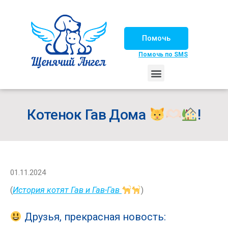
Помочь
Помочь по SMS
НАШИ ЛОШАДКИ
ЖИЗНЬ НАШИХ ПОДОПЕЧНЫХ
НАШИ ПАРТНЕРЫ
СЧАСТЛИВЫЕ ИСТОРИИ
ИЩЕМ ДОМ!
Котенок Гав Дома
!
01.11.2024
(
История котят Гав и Гав-Гав
)
Друзья, прекрасная новость: