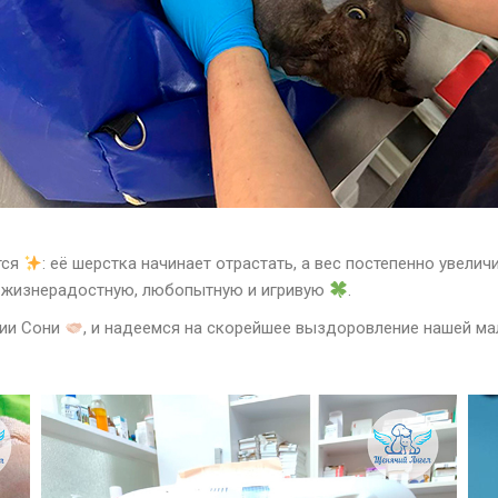
тся
: её шерстка начинает отрастать, а вес постепенно увели
 в жизнерадостную, любопытную и игривую
.
нии Сони
, и надеемся на скорейшее выздоровление нашей м