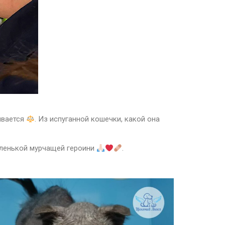
чивается
. Из испуганной кошечки, какой она
аленькой мурчащей героини
.