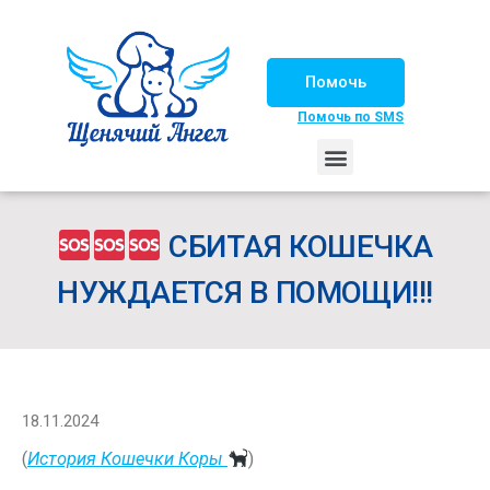
Помочь
Помочь по SMS
НАШИ ЛОШАДКИ
ЖИЗНЬ НАШИХ ПОДОПЕЧНЫХ
НАШИ ПАРТНЕРЫ
СЧАСТЛИВЫЕ ИСТОРИИ
ИЩЕМ ДОМ!
СБИТАЯ КОШЕЧКА
НУЖДАЕТСЯ В ПОМОЩИ!!!
18.11.2024
(
История Кошечки Коры
)