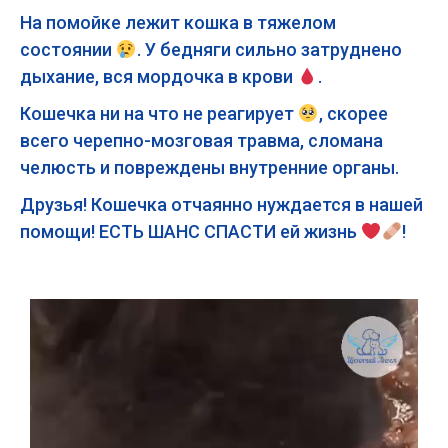
На помойке лежит кошка в тяжелом
состоянии
. У бедняги сильно затруднено
дыхание, вся мордочка в крови
.
Кошечка ни на что не реагирует
, скорее
всего черепно-мозговая травма, сломана
челюсть и повреждены внутренние органы.
Друзья! Кошечка отчаянно нуждается в нашей
помощи! ЕСТЬ ШАНС СПАСТИ ей жизнь
!