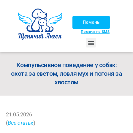
Помочь
Помочь по SMS
НАШИ ЛОШАДКИ
ЖИЗНЬ НАШИХ ПОДОПЕЧНЫХ
НАШИ ПАРТНЕРЫ
СЧАСТЛИВЫЕ ИСТОРИИ
ИЩЕМ ДОМ!
Компульсивное поведение у собак:
охота за светом, ловля мух и погоня за
хвостом
21.05.2026
(
Все статьи
)