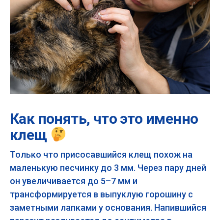
Как понять, что это именно
клещ
Только что присосавшийся клещ похож на
маленькую песчинку до 3 мм. Через пару дней
он увеличивается до 5–7 мм и
трансформируется в выпуклую горошину с
заметными лапками у основания. Напившийся