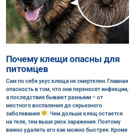
Почему клещи опасны для
питомцев
Сам по себе укус клеща не смертелен. Главная
опасность в том, что они переносят инфекции,
а последствия бывают разными – от
местного воспаления до серьезного
заболевания
. Чем дольше клещ остается
на теле, тем выше риск заражения. Поэтому
важно удалить его как можно быстрее. Кроме