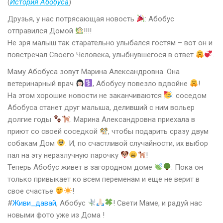
(
История Абобуса
)
Друзья, у нас потрясающая новость
: Абобус
отправился Домой
!!!!
Не зря малыш так старательно улыбался гостям – вот он и
повстречал Своего Человека, улыбнувшегося в ответ
.
Маму Абобуса зовут Марина Александровна. Она
ветеринарный врач
, Абобусу повезло вдвойне
!
На этом хорошие новости не заканчиваются
: соседом
Абобуса станет друг малыша, деливший с ним вольер
долгие годы
. Марина Александровна приехала в
приют со своей соседкой
, чтобы подарить сразу двум
собакам Дом
. И, по счастливой случайности, их выбор
пал на эту неразлучную парочку
!
Теперь Абобус живет в загородном доме
. Пока он
только привыкает ко всем переменам и еще не верит в
свое счастье
!
#
Живи_давай
, Абобус
! Свети Маме, и радуй нас
новыми фото уже из Дома !