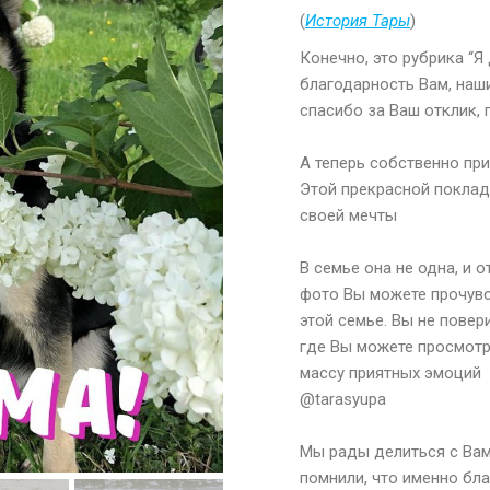
(
История Тары
)
Конечно, это рубрика “Я 
благодарность Вам, наш
спасибо за Ваш отклик, 
⠀
А теперь собственно пр
Этой прекрасной поклад
своей мечты
⠀
В семье она не одна, и 
фото Вы можете прочувс
этой семье. Вы не повер
где Вы можете просмотр
массу приятных эмоций
@tarasyupa
⠀
Мы рады делиться с Вам
помнили, что именно бл