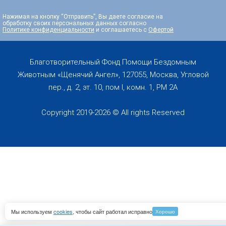
Нажимая на кнопку “Отправить”, Вы даете согласие на
обработку своих персональных данных согласно
Политике конфиденциальности
и соглашаетесь с
Офертой
Благотворительный Фонд Помощи Бездомным
Животным «Щенячий Ангел», 127055, Москва, Угловой
пер., д. 2, эт. 10, пом I, комн. 1, PM 2А
Copyright 2019-2026 © All rights Reserved
Мы используем
cookies
, чтобы сайт работал исправно
Хорошо