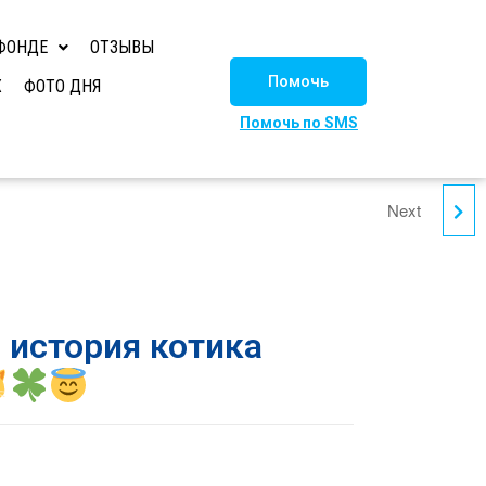
ФОНДЕ
ОТЗЫВЫ
Помочь
Х
ФОТО ДНЯ
Помочь по SMS
Next
НИНО ИЩЕТ СЕМЬЮ
!
 история котика