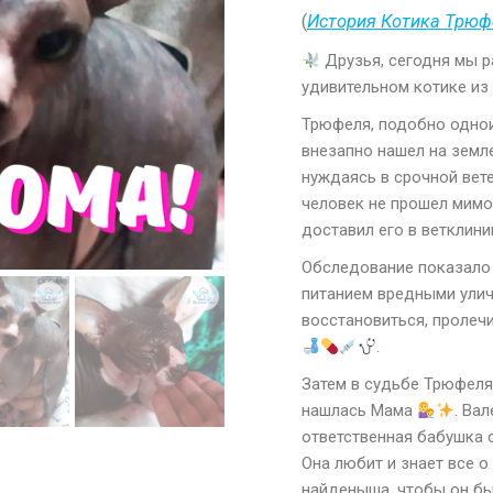
(
История Котика Трюф
Друзья, сегодня мы 
удивительном котике и
Трюфеля, подобно одно
внезапно нашел на зем
нуждаясь в срочной ве
человек не прошел мимо
доставил его в ветклин
Обследование показало 
питанием вредными ули
восстановиться, пролеч
.
Затем в судьбе Трюфеля
нашлась Мама
. Ва
ответственная бабушка
Она любит и знает все о
найденыша, чтобы он б