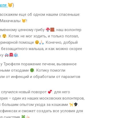
еля
)
расскажем еще об одном нашем спасеныше:
з Махачкалы
!
имённому ценному грибу
, наш волонтер
ле
. Котик не мог ходить, и только ползал,
теринарной помощи
. Конечно, добрый
 беззащитного малыша, и как можно скорее
ику
.
у Трюфеля поражение печени, вызванное
чными отходами
. Котику помогли
или от инфекций и обработали от паразитов
 случился новый поворот
: для него
лерия – один из наших московских волонтеров,
 с большим опытом ухода за кошками
.
 сфинксах и сможет создать все условия для
ыл счастлив
.