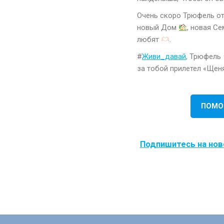
Очень скоро Трюфель о
новый Дом
, новая С
любят
.
#
Живи_давай
, Трюфель
за тобой прилетел «Щен
ПОМО
Подпишитесь на нов