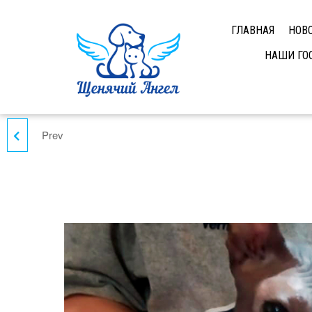
ГЛАВНАЯ
НОВ
НАШИ ГО
Prev
СОНЯ ДОМА
!