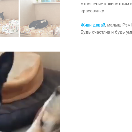
отношение к животным и
красавчику
⠀
Живи давай
, малыш Рэм!
Будь счастлив и будь у
р