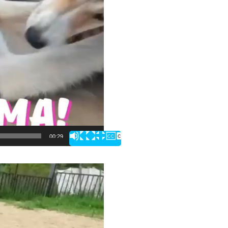
00:29
р