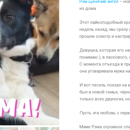
Рэм щенячий ангел
– нов
из дома .
⠀
Этот лайкоподобный кра
недель назад, мы сразу 
прошли осмотр и кастри
⠀
Девушка, которая его на
понимаю ), в ласкового,
С момента отъезда в при
она уговаривала мужа н
⠀
И вот песель поехал на 
был в новой семье, чёрн
только всех двуногих, н
⠀
Пусть эта любовь с перв
⠀
Маме Рэма огромное спа