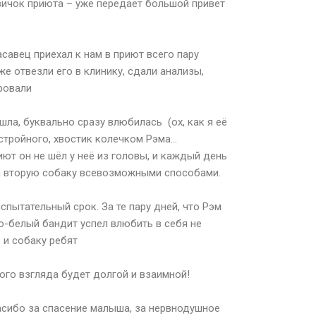
ичок приюта – уже передаёт большой привет
савец приехал к нам в приют всего пару
же отвезли его в клинику, сдали анализы,
ровали
шла, буквально сразу влюбилась (ох, как я её
 стройного, хвостик колечком Рэма…
ют он не шёл у неё из головы, и каждый день
а вторую собаку всевозможными способами.
испытательный срок. За те пару дней, что Рэм
о-белый бандит успел влюбить в себя не
о и собаку ребят
ого взгляда будет долгой и взаимной!
сибо за спасение малыша, за нервнодушное