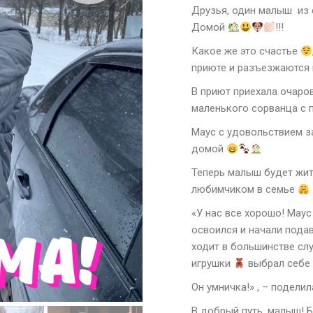
Друзья, один малыш из
Домой
!!!
Какое же это счастье
приюте и разъезжаются
В приют приехала очаро
маленького сорванца с 
Маус с удовольствием з
домой
Теперь малыш будет жит
любимчиком в семье
«У нас все хорошо! Маус
освоился и начали пода
ходит в большинстве слу
игрушки
выбрал себе 
Он умничка!» , – поделил
В добрый путь, малыш! 