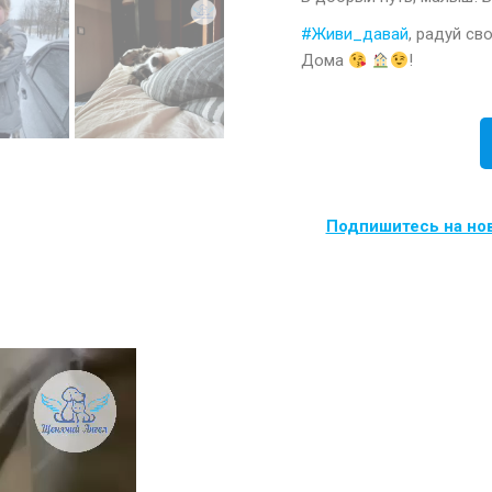
#Живи_давай
, радуй св
Дома
!
Подпишитесь на нов