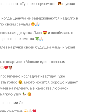
 спасенных «Тульских пряничков
» уехал
, когда щенули не задерживаются надолго в
 по своим семьям
!
вательная девушка Лиза
и влюбилась в
первого знакомства
.
алез на ручки своей будущей мамы и уехал
ь в квартире в Москве единственным
.
 постепенно исследует квартиру, уже
вать голос
, много носится, хорошо кушает,
чаев на пеленку, а в качестве любимой
мягкую утку
.
ась с нами Лиза.
Будь счастлив
!