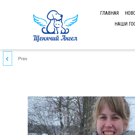
ГЛАВНАЯ
НОВ
НАШИ ГО
Prev
ПАТРИК – ПРИВЕТ ИЗ
ДОМА!