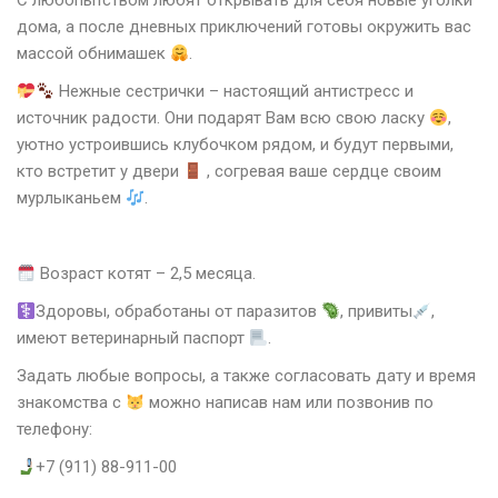
С любопытством любят открывать для себя новые уголки
дома, а после дневных приключений готовы окружить вас
массой обнимашек
.
Нежные сестрички – настоящий антистресс и
источник радости. Они подарят Вам всю свою ласку
,
уютно устроившись клубочком рядом, и будут первыми,
кто встретит у двери
, согревая ваше сердце своим
мурлыканьем
.
Возраст котят – 2,5 месяца.
Здоровы, обработаны от паразитов
, привиты
,
имеют ветеринарный паспорт
.
Задать любые вопросы, а также согласовать дату и время
знакомства с
можно написав нам или позвонив по
телефону:
+7 (911) 88-911-00