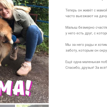
⠀
Теперь он живёт с мамо
часто выезжают на дачу,
⠀
Малыш безмерно счастли
у него есть друг, с кот
⠀
Мы за него рады и хотим
заботу, которым он окр
⠀
Ещё одна маленькая поб
Спасибо, друзья! За всё!