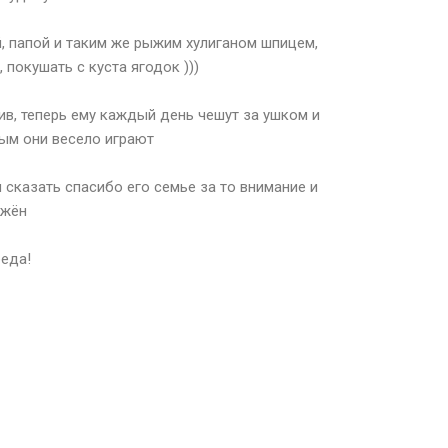
й, папой и таким же рыжим хулиганом шпицем,
 покушать с куста ягодок )))
в, теперь ему каждый день чешут за ушком и
орым они весело играют
 сказать спасибо его семье за то внимание и
ужён
еда!