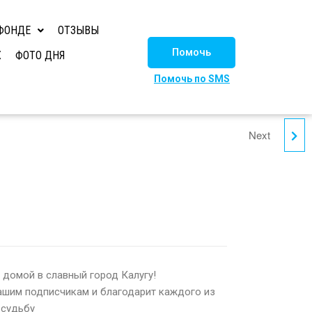
ФОНДЕ
ОТЗЫВЫ
Помочь
Х
ФОТО ДНЯ
Помочь по SMS
Next
МАКСЮША
 домой в славный город Калугу!
ашим подписчикам и благодарит каждого из
 судьбу