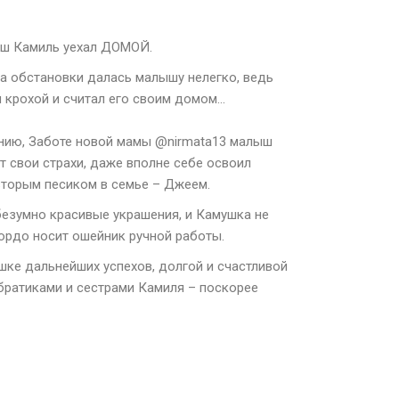
аш Камиль уехал ДОМОЙ.
а обстановки далась малышу нелегко, ведь
м крохой и считал его своим домом…
нию, Заботе новой мамы @nirmata13 малыш
т свои страхи, даже вполне себе освоил
вторым песиком в семье – Джеем.
безумно красивые украшения, и Камушка не
гордо носит ошейник ручной работы.
ке дальнейших успехов, долгой и счастливой
 братиками и сестрами Камиля – поскорее