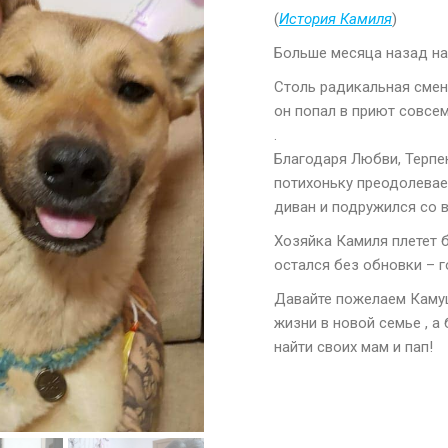
(
История Камиля
)
Больше месяца назад н
Столь радикальная смен
он попал в приют совсе
.
Благодаря Любви, Терпе
потихоньку преодолевае
диван и подружился со 
Хозяйка Камиля плетет 
остался без обновки – 
Давайте пожелаем Камуш
жизни в новой семье , а
найти своих мам и пап!