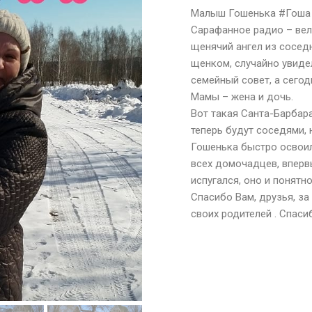
Малыш Гошенька #Гоша щ
Сарафанное радио – ве
щенячий ангел из сосед
щенком, случайно увиде
семейный совет, а сего
Мамы – жена и дочь.
Вот такая Санта-Барбара
теперь будут соседями, 
Гошенька быстро освоил
всех домочадцев, вперв
испугался, оно и понятно
Спасибо Вам, друзья, за
своих родителей . Спас