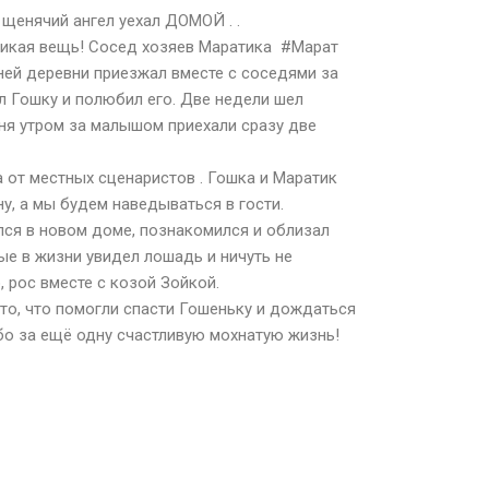
енячий ангел уехал ДОМОЙ . .
ликая вещь! Сосед хозяев Маратика #Марат
ней деревни приезжал вместе с соседями за
л Гошку и полюбил его. Две недели шел
дня утром за малышом приехали сразу две
 от местных сценаристов . Гошка и Маратик
ну, а мы будем наведываться в гости.
ся в новом доме, познакомился и облизал
ые в жизни увидел лошадь и ничуть не
, рос вместе с козой Зойкой.
 то, что помогли спасти Гошеньку и дождаться
ибо за ещё одну счастливую мохнатую жизнь!