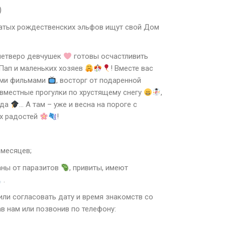
)
татых рождественских эльфов ищут свой Дом
четверо девчушек
готовы осчастливить
Пап и маленьких хозяев
! Вместе вас
ыми фильмами
, восторг от подаренной
овместные прогулки по хрустящему снегу
,
нда
… А там – уже и весна на пороге с
их радостей
!
 месяцев;
ны от паразитов
, привиты, имеют
.
ли согласовать дату и время знакомств со
в нам или позвонив по телефону: