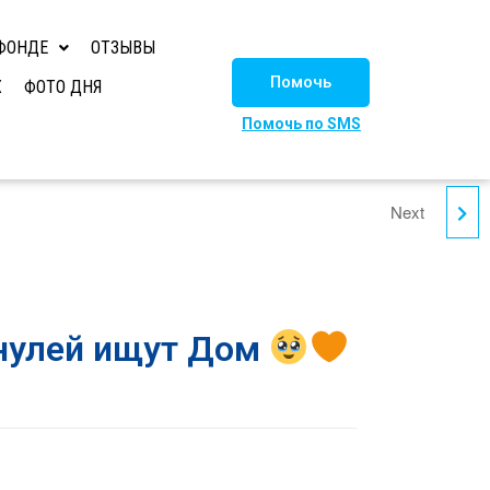
ФОНДЕ
ОТЗЫВЫ
Помочь
Х
ФОТО ДНЯ
Помочь по SMS
Next
СОБАЧУЛЯ ОДРИ
ИЩЕТ СЕМЬЮ
!
нулей ищут Дом