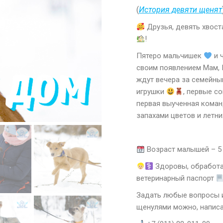
(
История девяти щенят
Друзья, девять хвос
!
Пятеро мальчишек
и 
своим появлением Мам, 
ждут вечера за семейн
игрушки
, первые с
первая выученная кома
запахами цветов и летн
Возраст малышей – 5
Здоровы, обработа
ветеринарный паспорт
Задать любые вопросы и
щенулями можно, написа