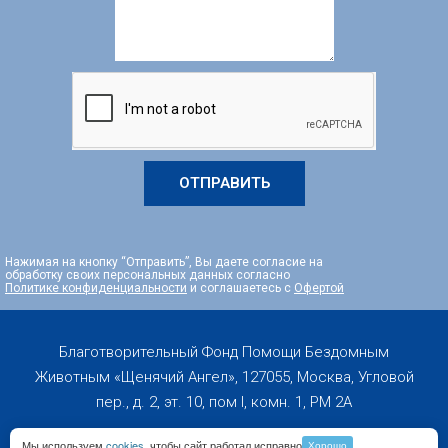
ОТПРАВИТЬ
Нажимая на кнопку “Отправить”, Вы даете согласие на
обработку своих персональных данных согласно
Политике конфиденциальности
и соглашаетесь с
Офертой
Благотворительный Фонд Помощи Бездомным
Животным «Щенячий Ангел», 127055, Москва, Угловой
пер., д. 2, эт. 10, пом I, комн. 1, PM 2А
Мы используем
cookies
, чтобы сайт работал исправно
Хорошо