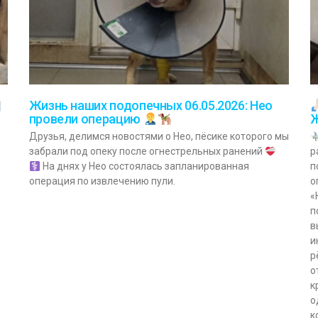
Жизнь наших подопечных 06.05.2026: Нео
провели операцию
Ж
Друзья, делимся новостями о Нео, пёсике которого мы
забрали под опеку после огнестрельных ранений
р
На днях у Нео состоялась запланированная
п
операция по извлечению пули.
о
«
п
в
и
р
о
к
о
к