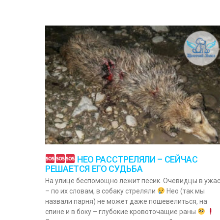
НЕО РАССТРЕЛЯЛИ – СЕЙЧАС
РЕШАЕТСЯ ЕГО СУДЬБА
На улице беспомощно лежит песик. Очевидцы в ужа
– по их словам, в собаку стреляли
Нео (так мы
назвали парня) не может даже пошевелиться, на
спине и в боку – глубокие кровоточащие раны