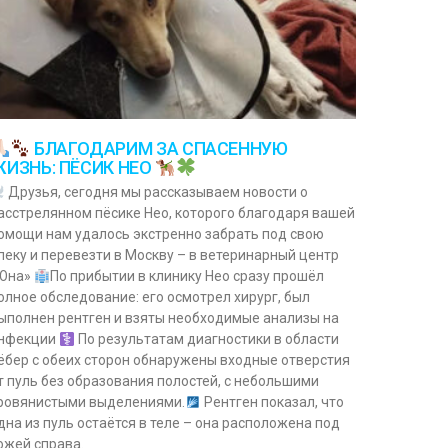
БЛАГОДАРИМ ЗА СПАСЕННУЮ
ИЗНЬ: ПЁСИК НЕО
Друзья, сегодня мы рассказываем новости о
асстрелянном пёсике Нео, которого благодаря вашей
омощи нам удалось экстренно забрать под свою
пеку и перевезти в Москву – в ветеринарный центр
Юна»
По прибытии в клинику Нео сразу прошёл
олное обследование: его осмотрел хирург, был
ыполнен рентген и взяты необходимые анализы на
нфекции
По результатам диагностики в области
ёбер с обеих сторон обнаружены входные отверстия
т пуль без образования полостей, с небольшими
ровянистыми выделениями.
Рентген показал, что
дна из пуль остаётся в теле – она расположена под
ожей справа.