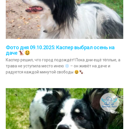
Фото дня 09.10.2025: Каспер выбрал осень на
даче
Каспер решил, что город подождёт! Пока дни ещё тёплые, а
трава не уступила место инею
– он живёт на даче и
радуется каждой минутой свободы
.