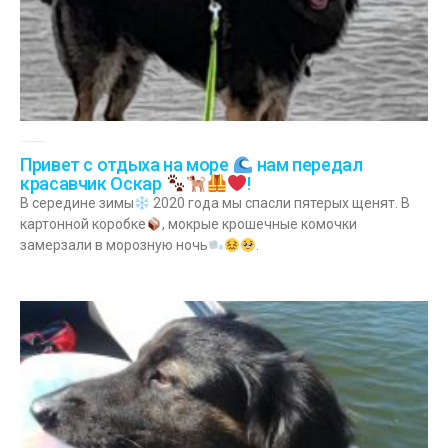
12.08.2022
Комментариев нет
Привет с отдыха на море
нам передал
красавчик Оскар
!
В середине зимы
2020 года мы спасли пятерых щенят. В
картонной коробке
, мокрые крошечные комочки
замерзали в морозную ночь
.