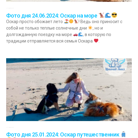
24.06.2024
Комментариев нет
Фото дня 24.06.2024: Оскар на море
Оскар просто обожает лето
! Ведь оно приносит с
собой не только теплые солнечные дни
, но и
долгожданную поездку на море
, в которую по
традиции отправляется вся семья Оскара
.
25.01.2024
Комментариев нет
Фото дня 25.01.2024: Оскар путешественник