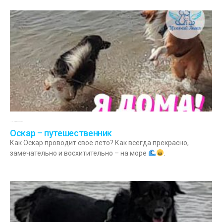
10.06.2023
Комментариев нет
Оскар – путешественник
Как Оскар проводит своё лето? Как всегда прекрасно,
замечательно и восхитительно – на море
.