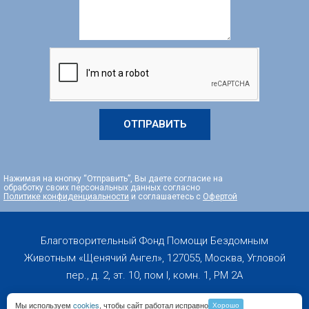
ОТПРАВИТЬ
Нажимая на кнопку “Отправить”, Вы даете согласие на
обработку своих персональных данных согласно
Политике конфиденциальности
и соглашаетесь с
Офертой
Благотворительный Фонд Помощи Бездомным
Животным «Щенячий Ангел», 127055, Москва, Угловой
пер., д. 2, эт. 10, пом I, комн. 1, PM 2А
Мы используем
cookies
, чтобы сайт работал исправно
Хорошо