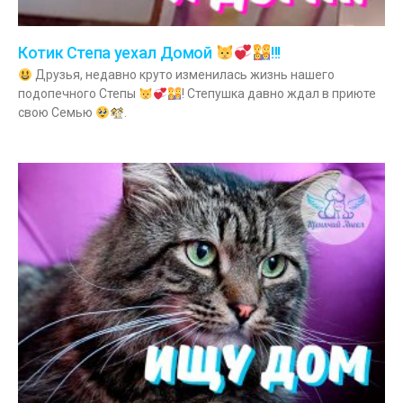
Котик Степа уехал Домой
!!!
Друзья, недавно круто изменилась жизнь нашего
подопечного Степы
! Степушка давно ждал в приюте
свою Семью
.