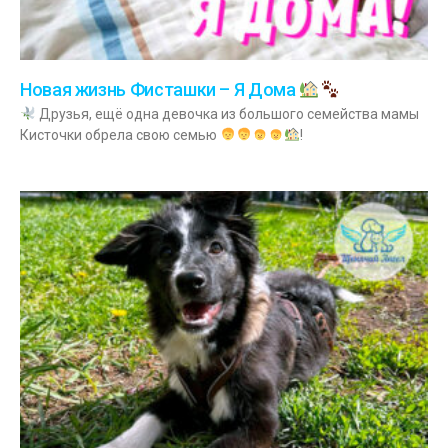
Новая жизнь Фисташки – Я Дома
Друзья, ещё одна девочка из большого семейства мамы
Кисточки обрела свою семью
!