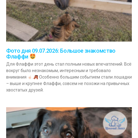
Фото дня 09.07.2026: Большое знакомство
Флаффи
Для Флаффи этот день стал полным новых впечатлений. Всё
вокруг было незнакомым, интересным и требовало
внимания
.
Особенно большим событием стали лошадки
– выше и крупнее Флаффи, совсем не похожи на привычных
хвостатых друзей.