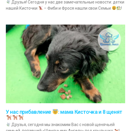
Друзья! Сегодня у нас две замечательные новости: детки
нашей Кисточки
– Фиби и Фрося нашли свои Семьи
!
У нас прибавление
: мама Кисточка и 8 щенят
Друзья, сегодня мы знакомим Вас с новой щенячьей
семьей, попавшей «Щенячьему Ангелу» под крылышко
!