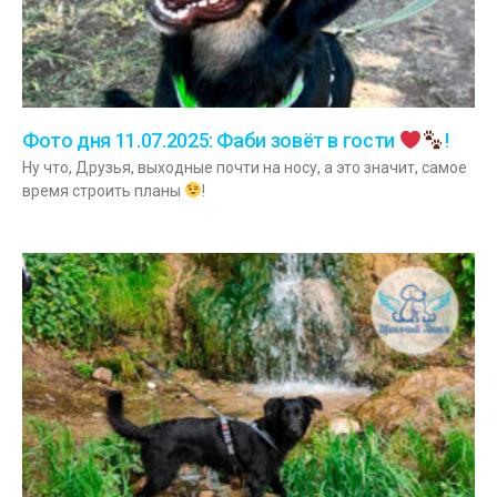
Фото дня 11.07.2025: Фаби зовёт в гости
!
Ну что, Друзья, выходные почти на носу, а это значит, самое
время строить планы
!