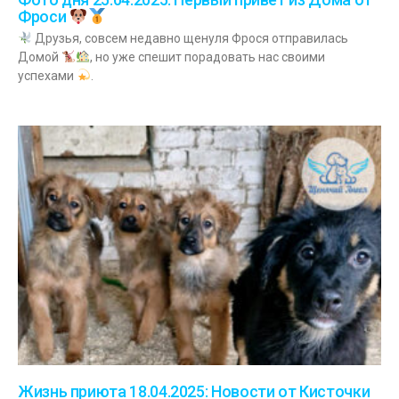
Фроси
Друзья, совсем недавно щенуля Фрося отправилась
Домой
, но уже спешит порадовать нас своими
успехами
.
Жизнь приюта 18.04.2025: Новости от Кисточки