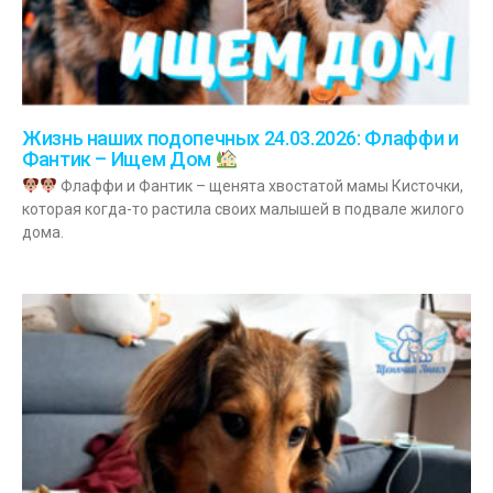
Жизнь наших подопечных 24.03.2026: Флаффи и
Фантик – Ищем Дом
Флаффи и Фантик – щенята хвостатой мамы Кисточки,
которая когда-то растила своих малышей в подвале жилого
дома.