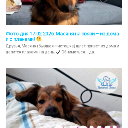
Фото дня 17.02.2026: Масяня на связи – из дома
и с планами!
Друзья, Масяня (бывшая Фисташка) шлёт привет из дома и
делится планами на день:
Обниматься – да.