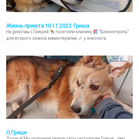
10.11.2023
Комментариев нет
Жизнь приюта 10.11.2023: Гриша
На днях мы с Гришей
посетили клинику
“Биоконтроль”
для второго сеанса химиотерапии
у онколога.
23.10.2023
Комментариев нет
О Грише
Друзья! Мы получили результаты гистологии Гриши… увы,