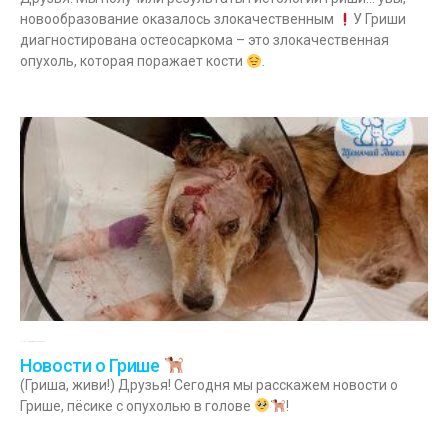
новообразование оказалось злокачественным
У Гриши
диагностирована остеосаркома – это злокачественная
опухоль, которая поражает кости
.
11.10.2023
Комментариев нет
Новости о Грише
(Гриша, живи!) Друзья! Сегодня мы расскажем новости о
Грише, пёсике с опухолью в голове
!