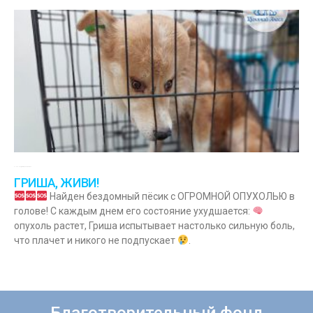
27.09.2023
Комментариев нет
ГРИША, ЖИВИ!
Найден бездомный пёсик с ОГРОМНОЙ ОПУХОЛЬЮ в
голове! С каждым днем его состояние ухудшается:
опухоль растет, Гриша испытывает настолько сильную боль,
что плачет и никого не подпускает
.
Благотворительный фонд