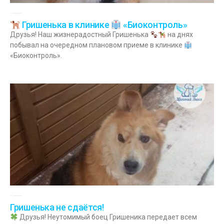
18.03.2024
Комментариев нет
Гришенька в клинике
«Биоконтроль»
Друзья! Наш жизнерадостный Гришенька
на днях
побывал на очередном плановом приеме в клинике
«Биоконтроль».
16.01.2024
Комментариев нет
Гришенька не сдаётся!
Друзья! Неутомимый боец Гришеника передает всем