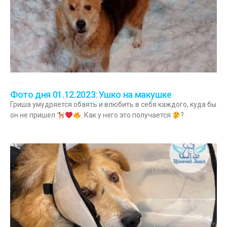
01.12.2023
Комментариев нет
Фото дня 01.12.2023: Ушко на макушке
Гриша умудряется обаять и влюбить в себя каждого, куда бы
он не пришел
. Как у него это получается
?