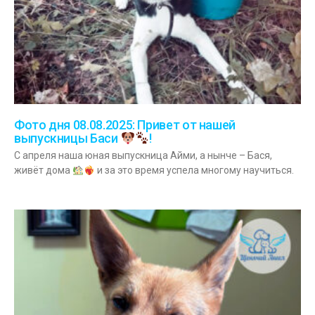
Фото дня 08.08.2025: Привет от нашей
выпускницы Баси
!
С апреля наша юная выпускница Айми, а нынче – Бася,
живёт дома
и за это время успела многому научиться.