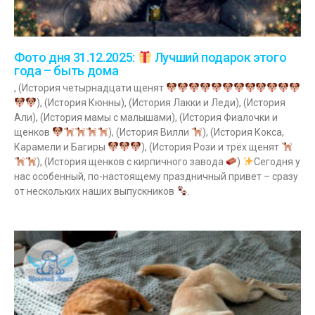
Фото дня 31.12.2025:
Лучший подарок этого
года – быть дома
, (История четырнадцати щенят
), (История Кюнны), (История Лакки и Леди), (История
Али), (История мамы с малышами), (История Фиалочки и
щенков
), (История Вилли
), (История Кокса,
Карамели и Багиры
), (История Рози и трёх щенят
), (История щенков с кирпичного завода
)
Сегодня у
нас особенный, по-настоящему праздничный привет – сразу
от нескольких наших выпускников
.