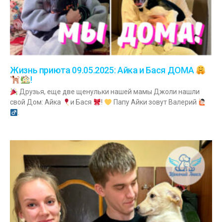
Жизнь приюта 09.05.2025: Айка и Бася ДОМА
!
Друзья, еще две щенульки нашей мамы Джоли нашли
свой Дом: Айка
и Бася
!
Папу Айки зовут Валерий
.