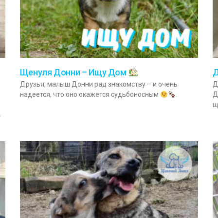
Щенуля Донни – Ищу Дом
Д
Друзья, малыш Донни рад знакомству – и очень
Д
е
надеется, что оно окажется судьбоносным
.
Д
щ
.