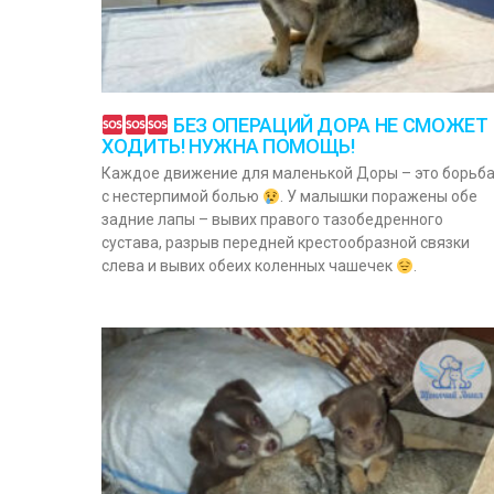
БЕЗ ОПЕРАЦИЙ ДОРА НЕ СМОЖЕТ
ХОДИТЬ! НУЖНА ПОМОЩЬ!
Каждое движение для маленькой Доры – это борьб
с нестерпимой болью
. У малышки поражены обе
задние лапы – вывих правого тазобедренного
сустава, разрыв передней крестообразной связки
слева и вывих обеих коленных чашечек
.