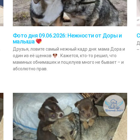
Фото дня 09.06.2026: Нежности от Доры и
С
малыша
Д
а
Друзья, ловите самый нежный кадр дня: мама Дора и
–
один из её щенков
. Кажется, кто-то решил, что
маминых обнимашек и поцелуев много не бывает – и
абсолютно прав.