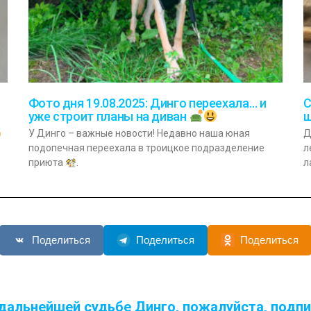
Фото дня 19.08.2025: Динго переехала… и
С
уже строит планы на диван
щ
У Динго – важные новости! Недавно наша юная
Д
подопечная переехала в троицкое подразделение
л
приюта
.
л
Поделиться
Поделиться
Поделиться
дальнейшей судьбе Динго, пожалуйста, подп