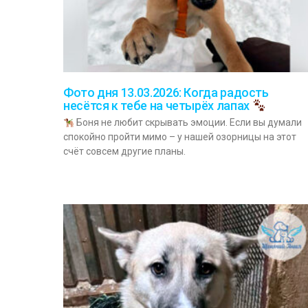
Фото дня 13.03.2026: Когда радость
несётся к тебе на четырёх лапах
Боня не любит скрывать эмоции. Если вы думали
спокойно пройти мимо – у нашей озорницы на этот
счёт совсем другие планы.