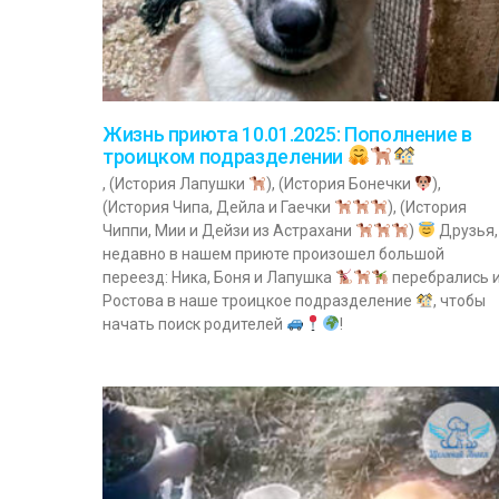
Жизнь приюта 10.01.2025: Пополнение в
троицком подразделении
, (История Лапушки
), (История Бонечки
),
(История Чипа, Дейла и Гаечки
), (История
Чиппи, Мии и Дейзи из Астрахани
)
Друзья,
недавно в нашем приюте произошел большой
переезд: Ника, Боня и Лапушка
перебрались 
Ростова в наше троицкое подразделение
, чтобы
начать поиск родителей
!