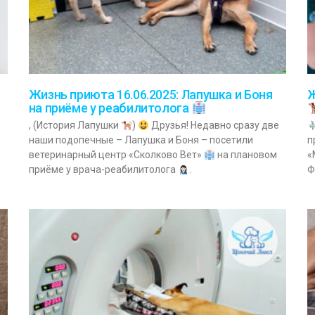
Жизнь приюта 16.06.2025: Лапушка и Боня
Ж
на приёме у реабилитолога
, (История Лапушки
)
Друзья! Недавно сразу две
наши подопечные – Лапушка и Боня – посетили
п
ветеринарный центр «Сколково Вет»
на плановом
«
приёме у врача-реабилитолога
.
Ф