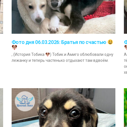
Ф
Фото дня 06.03.2026: Братья по счастью
А
, (История Тобика
) Тобик и Амиго облюбовали одну
т
лежанку и теперь частенько отдыхают там вдвоём.
о
х