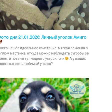
ото дня 21.01.2026: Личный уголок Амиго
миго нашёл идеальное сочетание: мягкая лежанка в
ёплом местечке, откуда можно наблюдать сугробы за
кном, и поза «я тут надолго устроился»
А у ваших
востатых есть любимый уголок?